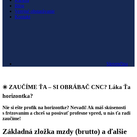
Kariéra
Blog
Verejné obstarávanie
Kontakt
Slovenčina
Obrábač CNC – horizontkár – zaučíme (ž/m)
✳️ ZAUČÍME ŤA – SI OBRÁBAČ CNC? Láka Ťa
horizontka?
Nie si ešte profík na horizontke? Nevadí! Ak máš skúsenosti
s frézovaním a chceš sa posúvať profesne vpred, u nás ťa radi
zaučíme!
Základná zložka mzdy (brutto) a ďalšie