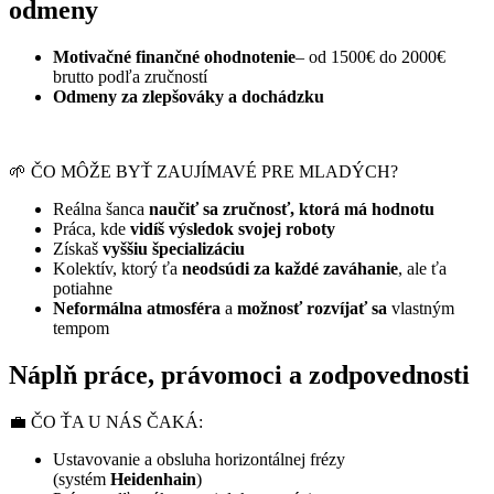
odmeny
Motivačné finančné ohodnotenie
– od 1500€ do 2000€
brutto podľa zručností
Odmeny za zlepšováky a dochádzku
🌱 ČO MÔŽE BYŤ ZAUJÍMAVÉ PRE MLADÝCH?
Reálna šanca
naučiť sa zručnosť, ktorá má hodnotu
Práca, kde
vidíš výsledok svojej roboty
Získaš
vyššiu špecializáciu
Kolektív, ktorý ťa
neodsúdi za každé zaváhanie
, ale ťa
potiahne
Neformálna atmosféra
a
možnosť rozvíjať sa
vlastným
tempom
Náplň práce, právomoci a zodpovednosti
💼 ČO ŤA U NÁS ČAKÁ:
Ustavovanie a obsluha horizontálnej frézy
(systém
Heidenhain
)