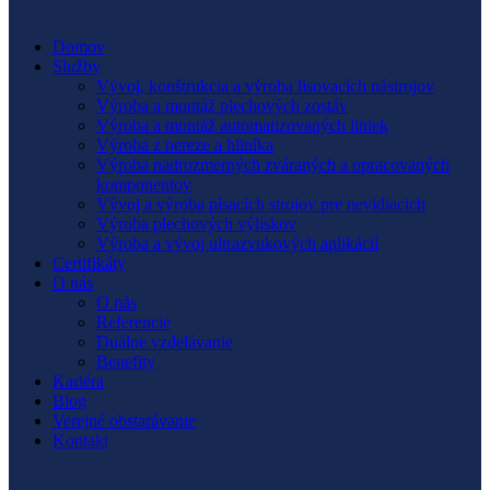
Domov
Služby
Vývoj, konštrukcia a výroba lisovacích nástrojov
Výroba a montáž plechových zostáv
Výroba a montáž automatizovaných liniek
Výroba z nereze a hliníka
Výroba nadrozmerných zváraných a opracovaných
komponentov
Vývoj a výroba písacích strojov pre nevidiacich
Výroba plechových výliskov
Výroba a vývoj ultrazvukových aplikácií
Certifikáty
O nás
O nás
Referencie
Duálne vzdelávanie
Benefity
Kariéra
Blog
Verejné obstarávanie
Kontakt