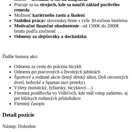
Pracuje sa na
strojoch, kde sa naučíš základ poctivého
remesla
Možnosť
kariérneho rastu a školení
Stabilná práca
v slovenskej firme s vyše 30-ročnou históriou
Motivačné finančné ohodnotenie
– od 1500€ do 2000€
brutto podľa zručností
Odmeny za zlepšováky a dochádzku
Ďalšie bonusy ako:
Odmena za cestu do prácena bicykli
Odmeny pri pracovných a životných jubileách
Športové a rodinné akcie (letný detský tábor, Deň otvorených
dverí, bežecké a Spartan race preteky)
Výlety (turistický, lyžiarsky, bicyklový…)
Firemná posilňovňa vo Vrábľoch, kde máš vstup zadarmo, aj
pre blízkych rodinných príslušníkov
Firemný časopis
Detail pozície
Nástup: Dohodou