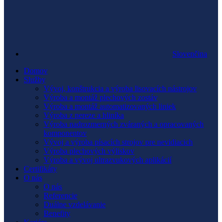
Slovenčina
Domov
Služby
Vývoj, konštrukcia a výroba lisovacích nástrojov
Výroba a montáž plechových zostáv
Výroba a montáž automatizovaných liniek
Výroba z nereze a hliníka
Výroba nadrozmerných zváraných a opracovaných
komponentov
Vývoj a výroba písacích strojov pre nevidiacich
Výroba plechových výliskov
Výroba a vývoj ultrazvukových aplikácií
Certifikáty
O nás
O nás
Referencie
Duálne vzdelávanie
Benefity