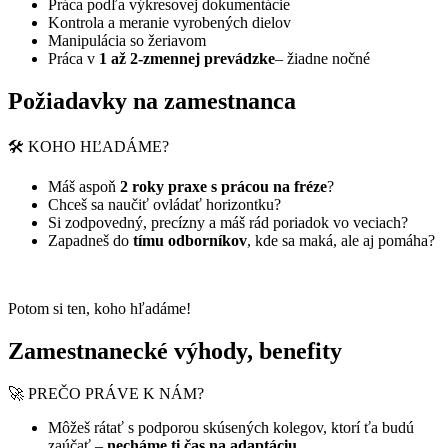
Práca podľa výkresovej dokumentácie
Kontrola a meranie vyrobených dielov
Manipulácia so žeriavom
Práca v
1 až 2-zmennej prevádzke
– žiadne nočné
Požiadavky na zamestnanca
🛠️ KOHO HĽADÁME?
Máš aspoň
2 roky praxe s prácou na fréze
?
Chceš sa naučiť ovládať horizontku?
Si zodpovedný, precízny a máš rád poriadok vo veciach?
Zapadneš do
tímu odborníkov
, kde sa maká, ale aj pomáha?
Potom si ten, koho hľadáme!
Zamestnanecké výhody, benefity
🚀 PREČO PRÁVE K NÁM?
Môžeš rátať s podporou skúsených kolegov, ktorí ťa budú
zaúčať –
necháme ti čas na adaptáciu