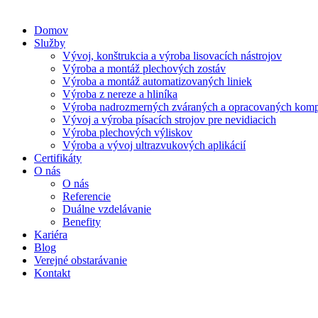
Domov
Služby
Vývoj, konštrukcia a výroba lisovacích nástrojov
Výroba a montáž plechových zostáv
Výroba a montáž automatizovaných liniek
Výroba z nereze a hliníka
Výroba nadrozmerných zváraných a opracovaných kom
Vývoj a výroba písacích strojov pre nevidiacich
Výroba plechových výliskov
Výroba a vývoj ultrazvukových aplikácií
Certifikáty
O nás
O nás
Referencie
Duálne vzdelávanie
Benefity
Kariéra
Blog
Verejné obstarávanie
Kontakt