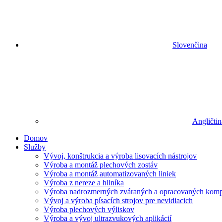
Slovenčina
Angličtin
Domov
Služby
Vývoj, konštrukcia a výroba lisovacích nástrojov
Výroba a montáž plechových zostáv
Výroba a montáž automatizovaných liniek
Výroba z nereze a hliníka
Výroba nadrozmerných zváraných a opracovaných kom
Vývoj a výroba písacích strojov pre nevidiacich
Výroba plechových výliskov
Výroba a vývoj ultrazvukových aplikácií