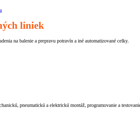
a
ých liniek
ia na balenie a prepravu potravín a iné automatizované celky.
anickú, pneumatickú a elektrickú montáž, programovanie a testovani