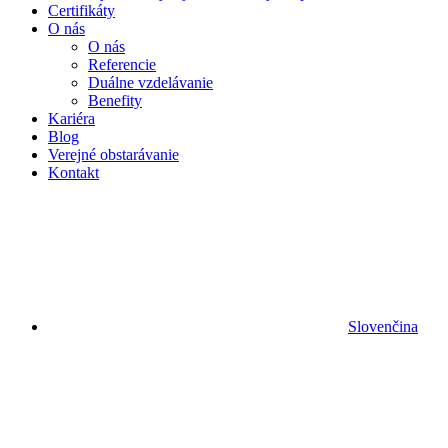
Certifikáty
O nás
O nás
Referencie
Duálne vzdelávanie
Benefity
Kariéra
Blog
Verejné obstarávanie
Kontakt
Slovenčina