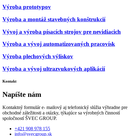
Výroba prototypov
Výroba a montáž stavebných konštrukcií
Vývoj a výroba písacích strojov pre nevidiacich
Výroba a vývoj automatizovaných pracovísk
Výroba plechových výliskov
Výroba a vývoj ultrazvukových aplikácií
Kontakt
Napíšte nám
Kontaktný formulár e- mailový aj telefonický slúžia výhradne pre
obchodné záležitosti a otázky, týkajúce sa výrobných činností
spoločností ŠVEC GROUP.
+421 908 978 155
info@svecgroup.sk