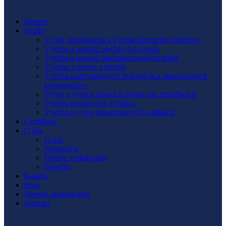
Domov
Služby
Vývoj, konštrukcia a výroba lisovacích nástrojov
Výroba a montáž plechových zostáv
Výroba a montáž automatizovaných liniek
Výroba z nereze a hliníka
Výroba nadrozmerných zváraných a opracovaných
komponentov
Vývoj a výroba písacích strojov pre nevidiacich
Výroba plechových výliskov
Výroba a vývoj ultrazvukových aplikácií
Certifikáty
O nás
O nás
Referencie
Duálne vzdelávanie
Benefity
Kariéra
Blog
Verejné obstarávanie
Kontakt