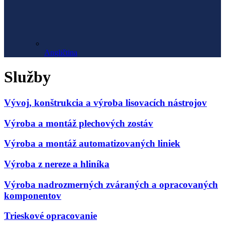
Angličtina
Služby
Vývoj, konštrukcia a výroba lisovacích nástrojov
Výroba a montáž plechových zostáv
Výroba a montáž automatizovaných liniek
Výroba z nereze a hliníka
Výroba nadrozmerných zváraných a opracovaných
komponentov
Trieskové opracovanie