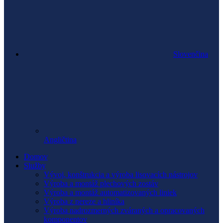
Slovenčina
Angličtina
Domov
Služby
Vývoj, konštrukcia a výroba lisovacích nástrojov
Výroba a montáž plechových zostáv
Výroba a montáž automatizovaných liniek
Výroba z nereze a hliníka
Výroba nadrozmerných zváraných a opracovaných
komponentov