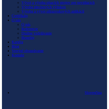
Vývoj a výroba písacích strojov pre nevidiacich
Výroba plechových výliskov
Výroba a vývoj ultrazvukových aplikácií
Certifikáty
O nás
O nás
Referencie
Duálne vzdelávanie
Benefity
Kariéra
Blog
Verejné obstarávanie
Kontakt
Slovenčina