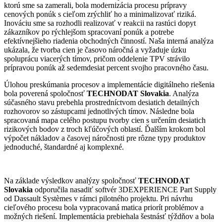
ktorú sme sa zamerali, bola modernizácia procesu prípravy
cenových ponúk s cieľom zrýchliť ho a minimalizovať riziká.
Inováciu sme sa rozhodli realizovať v reakcii na rastúci dopyt
zákazníkov po rýchlejšom spracovaní ponúk a potrebe
efektívnejšieho riadenia obchodných činností. Naša interná analýza
ukázala, že tvorba cien je časovo náročná a vyžaduje úzku
spoluprácu viacerých tímov, pričom oddelenie TPV strávilo
prípravou ponúk až sedemdesiat percent svojho pracovného času.
Úlohou preskúmania procesov a implementácie digitálneho riešenia
bola poverená spoločnosť
TECHNODAT Slovakia
. Analýza
súčasného stavu prebehla prostredníctvom desiatich detailných
rozhovorov so zástupcami jednotlivých tímov. Následne bola
spracovaná mapa celého postupu tvorby cien s určením desiatich
rizikových bodov z troch kľúčových oblastí. Ďalším krokom bol
výpočet nákladov a časovej náročnosti pre rôzne typy produktov
jednoduché, štandardné aj komplexné.
Na základe výsledkov analýzy spoločnosť
TECHNODAT
Slovakia
odporučila nasadiť softvér 3DEXPERIENCE Part Supply
od Dassault Systèmes v rámci pilotného projektu. Pri návrhu
cieľového procesu bola vypracovaná matica priorít problémov a
možných riešení. Implementácia prebiehala šestnásť týždňov a bola