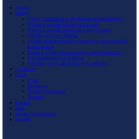
Domov
Služby
Vývoj, konštrukcia a výroba lisovacích nástrojov
Výroba a montáž plechových zostáv
Výroba a montáž automatizovaných liniek
Výroba z nereze a hliníka
Výroba nadrozmerných zváraných a opracovaných
komponentov
Vývoj a výroba písacích strojov pre nevidiacich
Výroba plechových výliskov
Výroba a vývoj ultrazvukových aplikácií
Certifikáty
O nás
O nás
Referencie
Duálne vzdelávanie
Benefity
Kariéra
Blog
Verejné obstarávanie
Kontakt