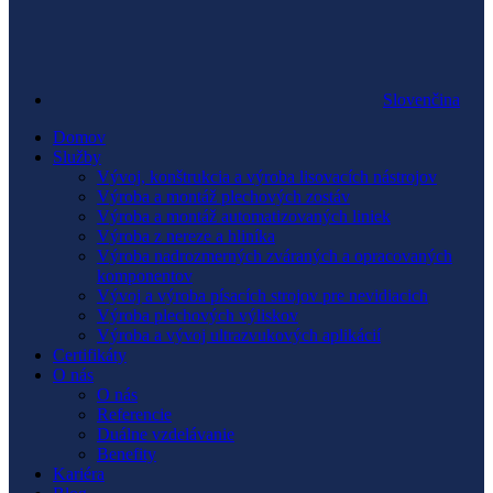
Slovenčina
Domov
Služby
Vývoj, konštrukcia a výroba lisovacích nástrojov
Výroba a montáž plechových zostáv
Výroba a montáž automatizovaných liniek
Výroba z nereze a hliníka
Výroba nadrozmerných zváraných a opracovaných
komponentov
Vývoj a výroba písacích strojov pre nevidiacich
Výroba plechových výliskov
Výroba a vývoj ultrazvukových aplikácií
Certifikáty
O nás
O nás
Referencie
Duálne vzdelávanie
Benefity
Kariéra