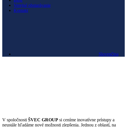
Blog
Verejné obstarávanie
Kontakt
Slovenčina
ŠVEC GROUP zrýchlila
tvorbu cenových ponúk
vďaka digitalizácii procesov
V spoločnosti
ŠVEC GROUP
si ceníme inovatívne prístupy a
neustále hľadáme nové možnosti zlepšenia. Jednou z oblastí, na