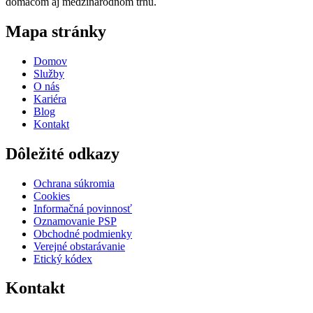
domácom aj medzinárodnom trhu.
Mapa stránky
Domov
Služby
O nás
Kariéra
Blog
Kontakt
Dôležité odkazy
Ochrana súkromia
Cookies
Informačná povinnosť
Oznamovanie PSP
Obchodné podmienky
Verejné obstarávanie
Etický kódex
Kontakt