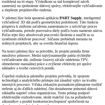
rozdelená na tri etapy. Výsledkom sa stal komplexný návrh
zameraný na zjednotenie dátovej správy, efektívnejšie vyhľadávanie
a zlepšenie projektového riadenia.
V pilotnej fáze bola spustená aplikácia
PART Supply
, inteligentný
vyhľadávač 3D dát podľa geometrickej podobnosti. Táto funkcia
prispieva k zniženiu zaťaženia zamestnancov a urýchľuje proces
vyhľadávania, pretože porovnáva diely podľa tvaru namiesto názvu.
Počas tejto fázy absolvovali pracovníci školenia a naučili sa so
systémom efektívne pracovať. Súčasne prebiehali merania na
reálnych projektoch, aby sa overila finančná úspora.
Na konci pilotnej fázy sa potvrdilo, že projekt prináša firme
množstvo prínosov. Medzi najvýznamnejšie patria rýchlejšie
vyhľadávanie dát, zníženie časovej záťaže oddelenia TPV,
obmedzenie manuálnej práce a zvýšenie efektivity pri správe
nákladov a tvorbe cenových ponúk.
Úspešná realizácia pilotného projektu potvrdila, že spojenie
technológií a analytického prístupu má zásadný vplyv na kvalitu
interných procesov. Vďaka získaným poznatkom plánujeme rozšíriť
riešenie aj do ďalších oddelení, čím dosiahneme jednotnú dátovú
základňu naprieč celou organizáciou. Tento prístup podporí
efektívnejšie rozhodovanie, skráti reakčný čas na požiadavky
zákazníkov a posilní konkurencieschopnosť spoločnosti na